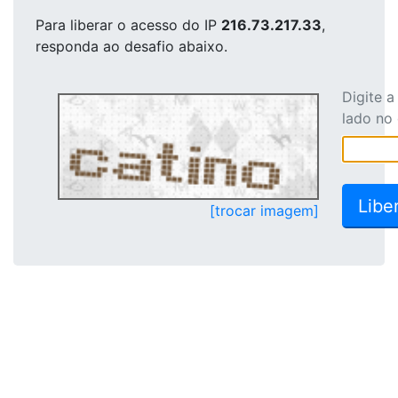
Para liberar o acesso
do IP
216.73.217.33
,
responda ao desafio abaixo.
Digite 
lado no
[trocar imagem]