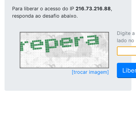
Para liberar o acesso
do IP
216.73.216.88
,
responda ao desafio abaixo.
Digite 
lado no
[trocar imagem]