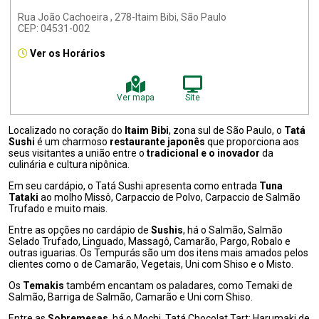
Rua João Cachoeira , 278-Itaim Bibi, São Paulo
CEP: 04531-002
Ver os Horários
Ver mapa
Site
Localizado no coração do
Itaim Bibi
, zona sul de São Paulo, o
Tatá
Sushi
é um charmoso
restaurante japonês
que proporciona aos
seus visitantes a união entre o
tradicional e o inovador
da
culinária e cultura nipônica.
Em seu cardápio, o Tatá Sushi apresenta como entrada
Tuna
Tataki
ao molho Missô, Carpaccio de Polvo, Carpaccio de Salmão
Trufado e muito mais.
Entre as opções no cardápio de
Sushis
, há o Salmão, Salmão
Selado Trufado, Linguado, Massagô, Camarão, Pargo, Robalo e
outras iguarias. Os Tempurás são um dos itens mais amados pelos
clientes como o de Camarão, Vegetais, Uni com Shiso e o Misto.
Os
Temakis
também encantam os paladares, como Temaki de
Salmão, Barriga de Salmão, Camarão e Uni com Shiso.
Entre as
Sobremesas
, há o Mochi, Tatá Chocolat Tart; Harumaki de