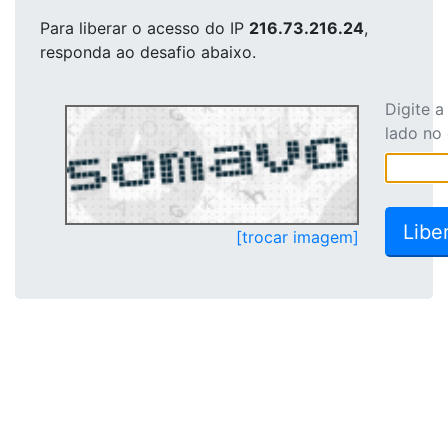
Para liberar o acesso
do IP
216.73.216.24
,
responda ao desafio abaixo.
Digite 
lado no
[trocar imagem]