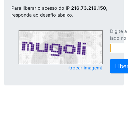
Para liberar o acesso
do IP
216.73.216.150
,
responda ao desafio abaixo.
Digite 
lado no
[trocar imagem]