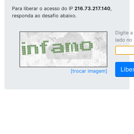
Para liberar o acesso
do IP
216.73.217.140
,
responda ao desafio abaixo.
Digite 
lado no
[trocar imagem]