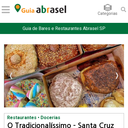
Categorias
Guia de Bares e Restaurantes Abrasel SP
Restaurantes • Docerias
O Tradicionalíssimo - Santa Cruz