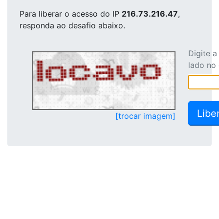
Para liberar o acesso
do IP
216.73.216.47
,
responda ao desafio abaixo.
Digite 
lado no
[trocar imagem]