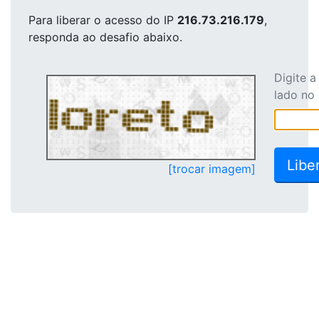
Para liberar o acesso
do IP
216.73.216.179
,
responda ao desafio abaixo.
Digite 
lado no
[trocar imagem]