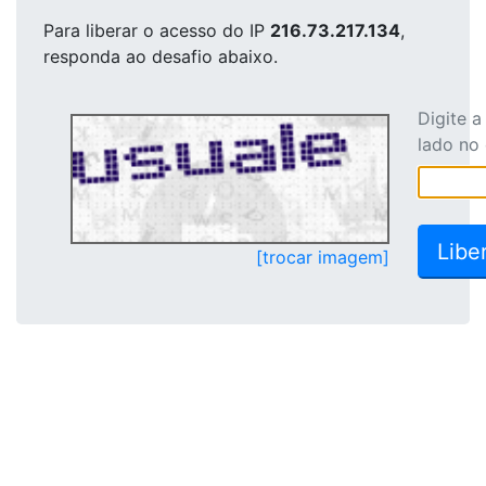
Para liberar o acesso
do IP
216.73.217.134
,
responda ao desafio abaixo.
Digite 
lado no
[trocar imagem]