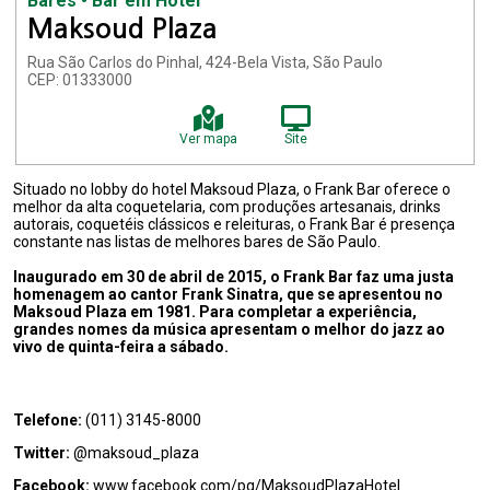
Bares • Bar em Hotel
Maksoud Plaza
Rua São Carlos do Pinhal, 424-Bela Vista, São Paulo
CEP: 01333000
Ver mapa
Site
Situado no lobby do hotel Maksoud Plaza, o Frank Bar oferece o
melhor da alta coquetelaria, com produções artesanais, drinks
autorais, coquetéis clássicos e releituras, o Frank Bar é presença
constante nas listas de melhores bares de São Paulo.
Inaugurado em 30 de abril de 2015, o Frank Bar faz uma justa
homenagem ao cantor Frank Sinatra, que se apresentou no
Maksoud Plaza em 1981. Para completar a experiência,
grandes nomes da música apresentam o melhor do jazz ao
vivo de quinta-feira a sábado.
Telefone:
(011) 3145-8000
Twitter:
@maksoud_plaza
Facebook:
www.facebook.com/pg/MaksoudPlazaHotel