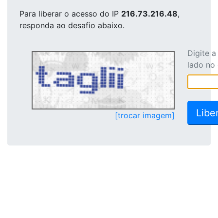
Para liberar o acesso
do IP
216.73.216.48
,
responda ao desafio abaixo.
Digite 
lado no
[trocar imagem]