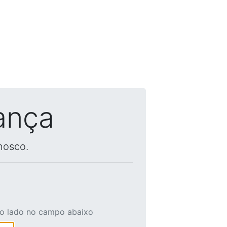
ança
nosco.
ao lado no campo abaixo