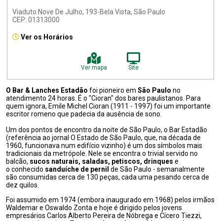
Viaduto Nove De Julho, 193-Bela Vista, São Paulo
CEP: 01313000
Ver os Horários
Ver mapa
Site
O Bar & Lanches Estadão
foi pioneiro em
São Paulo
no
atendimento 24 horas. É o "Cioran" dos bares paulistanos. Para
quem ignora, Emile Michel Cioran (1911 - 1997) foi um importante
escritor romeno que padecia da ausência de sono.
Um dos pontos de encontro da noite de São Paulo, o Bar Estadão
(referência ao jornal O Estado de São Paulo, que, na década de
1960, funcionava num edifício vizinho) é um dos símbolos mais
tradicionais da metrópole. Nele se encontra o trivial servido no
balcão,
sucos naturais, saladas, petiscos, drinques
e
o conhecido
sanduíche de pernil
de São Paulo - semanalmente
são consumidas cerca de 130 peças, cada uma pesando cerca de
dez quilos.
Foi assumido em 1974 (embora inaugurado em 1968) pelos irmãos
Waldemar e Oswaldo Zonta e hoje é dirigido pelos jovens
empresários Carlos Alberto Pereira de Nóbrega e Cícero Tiezzi,