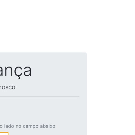
ança
nosco.
ao lado no campo abaixo