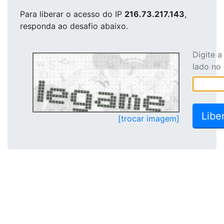
Para liberar o acesso
do IP
216.73.217.143
,
responda ao desafio abaixo.
Digite 
lado no
[trocar imagem]