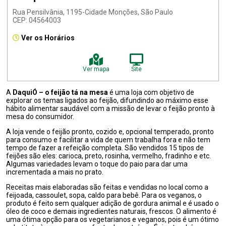
Rua Pensilvânia, 1195-Cidade Monções, São Paulo
CEP: 04564003
Ver os Horários
Ver mapa
Site
A
DaquiÓ – o feijão tá na mesa
é uma loja com objetivo de
explorar os temas ligados ao feijão, difundindo ao máximo esse
hábito alimentar saudável com a missão de levar o feijão pronto à
mesa do consumidor.
A loja vende o feijão pronto, cozido e, opcional temperado, pronto
para consumo e facilitar a vida de quem trabalha fora e não tem
tempo de fazer a refeição completa. São vendidos 15 tipos de
feijões são eles: carioca, preto, rosinha, vermelho, fradinho e etc.
Algumas variedades levam o toque do paio para dar uma
incrementada a mais no prato.
Receitas mais elaboradas são feitas e vendidas no local como a
feijoada, cassoulet, sopa, caldo para bebê. Para os veganos, o
produto é feito sem qualquer adição de gordura animal e é usado o
óleo de coco e demais ingredientes naturais, frescos. O alimento é
uma ótima opção para os vegetarianos e veganos, pois é um ótimo