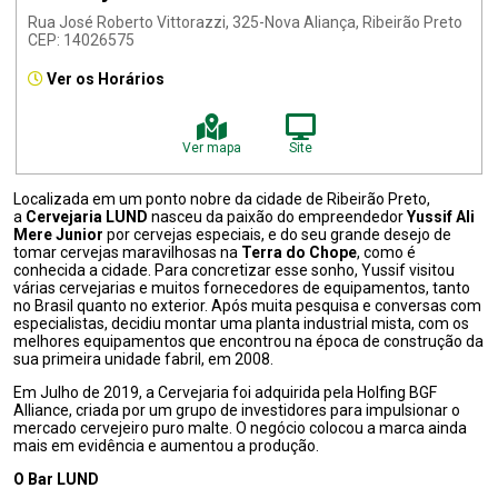
Rua José Roberto Vittorazzi, 325-Nova Aliança, Ribeirão Preto
CEP: 14026575
Ver os Horários
Ver mapa
Site
Localizada em um ponto nobre da cidade de Ribeirão Preto,
a
Cervejaria LUND
nasceu da paixão do empreendedor
Yussif Ali
Mere Junior
por cervejas especiais, e do seu grande desejo de
tomar cervejas maravilhosas na
Terra do Chope
, como é
conhecida a cidade. Para concretizar esse sonho, Yussif visitou
várias cervejarias e muitos fornecedores de equipamentos, tanto
no Brasil quanto no exterior. Após muita pesquisa e conversas com
especialistas, decidiu montar uma planta industrial mista, com os
melhores equipamentos que encontrou na época de construção da
sua primeira unidade fabril, em 2008.
Em Julho de 2019, a Cervejaria foi adquirida pela Holfing BGF
Alliance, criada por um grupo de investidores para impulsionar o
mercado cervejeiro puro malte. O negócio colocou a marca ainda
mais em evidência e aumentou a produção.
O Bar LUND