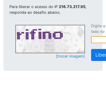
Para liberar o acesso
do IP
216.73.217.95
,
responda ao desafio abaixo.
Digite 
lado no
[trocar imagem]