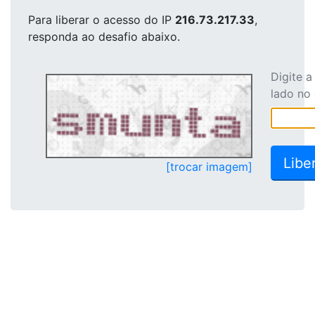
Para liberar o acesso
do IP
216.73.217.33
,
responda ao desafio abaixo.
Digite 
lado no
[trocar imagem]