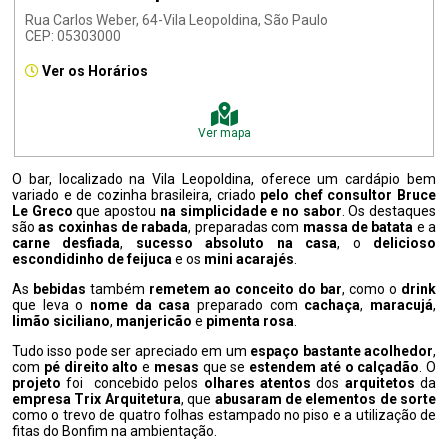
Rua Carlos Weber, 64-Vila Leopoldina, São Paulo
CEP: 05303000
Ver os Horários
Ver mapa
O bar, localizado na Vila Leopoldina, oferece um cardápio bem
variado e de cozinha brasileira, criado
pelo chef consultor Bruce
Le Greco
que apostou
na simplicidade e no sabor
. Os destaques
são
as coxinhas de rabada
, preparadas com
massa de batata
e a
carne desfiada
,
sucesso absoluto na casa
, o
delicioso
escondidinho de feijuca
e os
mini acarajés
.
As
bebidas
também
remetem ao conceito do bar
, como o
drink
que leva o
nome da casa
preparado com
cachaça
,
maracujá
,
limão siciliano
,
manjericão
e
pimenta rosa
.
Tudo isso pode ser apreciado em um
espaço bastante acolhedor
,
com
pé direito alto
e
mesas
que se
estendem até o calçadão
. O
projeto
foi concebido pelos
olhares atentos
dos
arquitetos
da
empresa Trix Arquitetura
, que
abusaram de elementos de sorte
como o trevo de quatro folhas estampado no piso e a utilização de
fitas do Bonfim na ambientação.