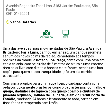
Avenida Brigadeiro Faria Lima, 3183-Jardim Paulistano, São
Paulo
CEP: 01452001
Ver os Horários
Ver mapa
Site
Uma das avenidas mais movimentadas de São Paulo, a
Avenida
Brigadeiro Faria Lima
, ganhou em janeiro, um bar que promete
ser um dos novos points da região. Remetendo aos tempos
boêmios da cidade, o
Boteco Boa Praça
, conta com uma casa em
estilo colonial com pé direito de 6 metros de altura e uma enorme
área ao ar livre com direito a bancos e até fontes, sendo uma boa
opção para quem busca tranquilidade após um dia corrido e
estressante.
Com clima propício para um
happy hour
, o cardápio conta com
petiscos tipicamente brasileiros como o
pão artesanal com alho e
queijo, dadinhos de tapioca com queijo coalho e chutney de
pimenta biquinho, Bolinho de Feijoada, além do Pernil Porta de
Estádio
, marinado 24 horas e lentamente assado, cortado em
finas fatias e temperado com limão.