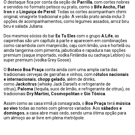
O destaque fica por conta da seção de
Parrilla
, com cortes nobres
e servidos no formato petisco ou prato, como o
Bife Ancho, Flat
Iron
e a
Linguiça de Pernil
. Todas os cortes acompanham chimi
original, vinagrete tradicional e pão. A versão prato ainda inclui 3
opções de acompanhamentos, como legumes assados, arroz biru
biru e salada Juliana.
Dos mesmos sócios do bar
Eu Tu Eles
com o grupo
A.Life
, as
caipirinhas são um capítulo à parte e aparecem em combinações
como carambola com manjericão, caju com limão, uva e hortelã ou
ainda tangerina com pimenta, jabuticaba e rapadura nas opções
premium (saque importado, vodka Finlândia ou cachaça Leblon) ou
super premium (vodka Grey Goose).
O
Boteco Boa Praça
conta ainda com uma ampla carta das
tradicionais cervejas de garrafas e vinhos, com
rótulos nacionais
e internacionais
,
chopp gelado
, além de drinks,
como
Jackcitrus
(whisky Jack Daniel’s e refrigerante de
citrus),
Paloma
(tequila, suco de limão, e refrigerante de citrus), os
tradicionais
Dry Martini, Cosmopolitan
e
Gin Tônica
.
Assim como as casa irmã já consagrada, o
Boa Praça
terá
música
ao vivo
todas as noites com gêneros variados. Aos
sábados e
domingos
, a casa abre mais cedo, sendo uma ótima opção para
um almoço ao ar livre em plena metrópole.