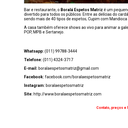
Bar e restaurante, o
Boralá Espetos Matriz
é um pequeno 
divertido para todos os públicos. Entre as delícias do car
sendo mais de 40 tipos de espetos; Cupim com Mandioca n
A casa também oferece shows ao vivo para animar a gale
POP, MPB e Sertanejo.
Whatsapp:
(011) 99788-3444
Telefone:
(011) 4324-3717
E-mail:
boralaespetosmatriz@gmail.com
Facebook:
facebook.com/boralaespetosmatriz
Instagram:
boralaespetosmatriz
Site:
http://www.boralaespetosmatriz.com
Contato, preços e 