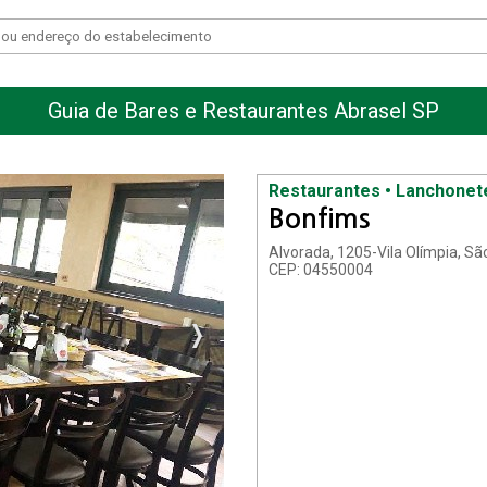
Guia de Bares e Restaurantes Abrasel SP
Restaurantes • Lanchonet
Bonfims
Alvorada, 1205-Vila Olímpia, Sã
CEP: 04550004