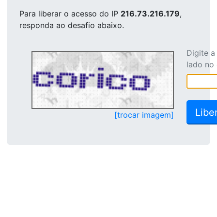
Para liberar o acesso
do IP
216.73.216.179
,
responda ao desafio abaixo.
Digite 
lado no
[trocar imagem]