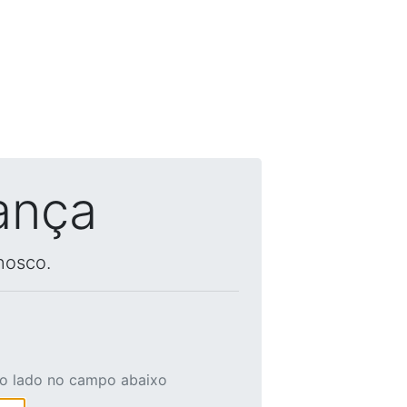
ança
nosco.
ao lado no campo abaixo