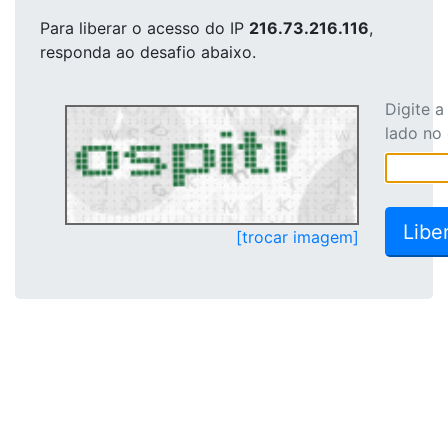
Para liberar o acesso
do IP
216.73.216.116
,
responda ao desafio abaixo.
Digite 
lado no
[trocar imagem]