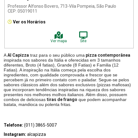
Professor Alfonso Bovero, 713-Vila Pompeia, São Paulo
CEP: 05019011
Ver os Horários
Ver mapa
Site
A
Al Capizza
traz para o seu público uma
pizza contemporânea
inspirada nos sabores da Itália e oferecidas em 3 tamanhos
diferentes, Broto (4 fatias), Grande (8 Fatias) e Familia (12
Fatias). A inspiração na Itália começa pela escolha dos
ingredientes, com qualidade comprovada e frescor que se
percebem já no primeiro contato com o paladar. Segue-se pelos
sabores clássicos além dos sabores exclusivos (pizzas mafiosas)
que incorporam tendências inspiradas na riqueza dos sabores
presentes nos melhores molhos italianos. Além disso, possuem
combos de deliciosas
tiras de frango
que podem acompanhar
batata, mandioca ou polenta fritas.
Telefone:
(011) 3865-5007
Instagram:
alcapizza