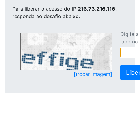
Para liberar o acesso
do IP
216.73.216.116
,
responda ao desafio abaixo.
Digite 
lado no
[trocar imagem]