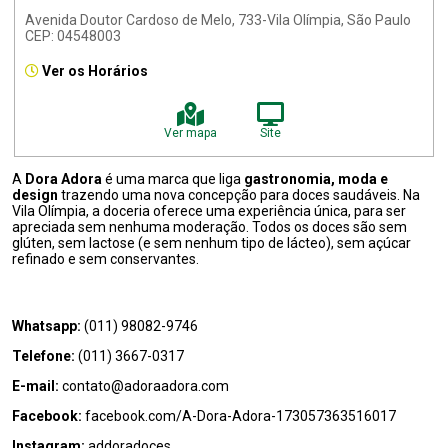
Avenida Doutor Cardoso de Melo, 733-Vila Olímpia, São Paulo
CEP: 04548003
Ver os Horários
Ver mapa
Site
A
Dora Adora
é uma marca que liga
gastronomia, moda e
design
trazendo uma nova concepção para doces saudáveis. Na
Vila Olímpia, a doceria oferece uma experiência única, para ser
apreciada sem nenhuma moderação. Todos os doces são sem
glúten, sem lactose (e sem nenhum tipo de lácteo), sem açúcar
refinado e sem conservantes.
Whatsapp:
(011) 98082-9746
Telefone:
(011) 3667-0317
E-mail:
contato@adoraadora.com
Facebook:
facebook.com/A-Dora-Adora-173057363516017
Instagram:
addoradoces