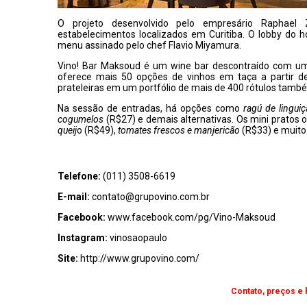
O projeto desenvolvido pelo empresário Raphael 
estabelecimentos localizados em Curitiba. O lobby do
menu assinado pelo chef Flavio Miyamura.
Vino! Bar Maksoud é um wine bar descontraído com uma
oferece mais 50 opções de vinhos em taça a partir de
prateleiras em um portfólio de mais de 400 rótulos tam
Na sessão de entradas, há opções como
ragú de lingu
cogumelos
(R$27) e demais alternativas. Os mini pratos 
queij
o (R$49),
tomates frescos e manjericão
(R$33) e muito
Telefone:
(011) 3508-6619
E-mail:
contato@grupovino.com.br
Facebook:
www.facebook.com/pg/Vino-Maksoud
Instagram:
vinosaopaulo
Site:
http://www.grupovino.com/
Contato, preços e 