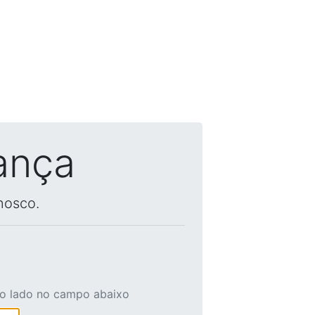
ança
nosco.
ao lado no campo abaixo