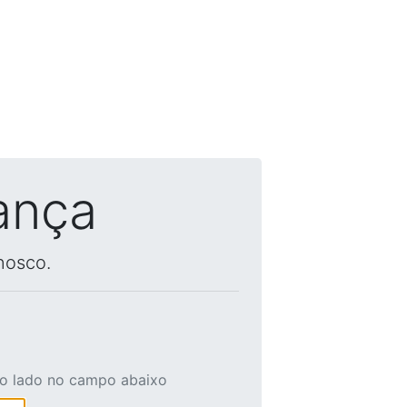
ança
nosco.
ao lado no campo abaixo