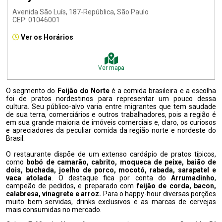
Avenida São Luís, 187-República, São Paulo
CEP: 01046001
Ver os Horários
Ver mapa
O segmento do
Feijão do Norte
é a comida brasileira e a escolha
foi de pratos nordestinos para representar um pouco dessa
cultura. Seu público-alvo varia entre migrantes que tem saudade
de sua terra, comerciários e outros trabalhadores, pois a região é
em sua grande maioria de imóveis comerciais e, claro, os curiosos
e apreciadores da peculiar comida da região norte e nordeste do
Brasil.
O restaurante dispõe de um extenso cardápio de pratos típicos,
como
bobó de camarão, cabrito, moqueca de peixe, baião de
dois, buchada, joelho de porco, mocotó, rabada, sarapatel e
vaca atolada
. O destaque fica por conta do
Arrumadinho
,
campeão de pedidos, e preparado com
feijão de corda, bacon,
calabresa, vinagrete e arroz.
Para o happy-hour diversas porções
muito bem servidas, drinks exclusivos e as marcas de cervejas
mais consumidas no mercado.